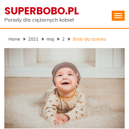
Skip
SUPERBOBO.PL
to
content
Porady dla ciężarnych kobiet
Home
2021
maj
2
Body dla dziecka