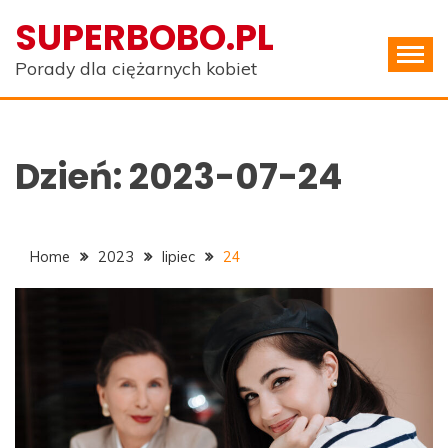
Skip
SUPERBOBO.PL
to
content
Porady dla ciężarnych kobiet
Dzień:
2023-07-24
Home
2023
lipiec
24