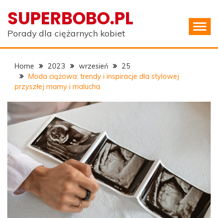
Skip
SUPERBOBO.PL
to
content
Porady dla ciężarnych kobiet
Home
2023
wrzesień
25
Moda ciążowa: trendy i inspiracje dla stylowej
przyszłej mamy i malucha