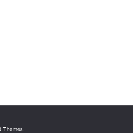
d Themes
.