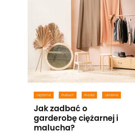
ciężarna
maluch
moda
ubrania
Jak zadbać o
garderobę ciężarnej i
malucha?